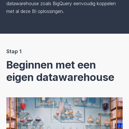
datawarehouse zoals BigQuery eenvoudig koppelen
met al deze BI oplossingen.
Stap 1
Beginnen met een
eigen datawarehouse