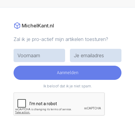
agencies aan. Wil je het in bulk gaan gebruiken dan wil
ik daar wel graag een vergoeding voor afspreken. In
dat geval kan je iedere nieuwe (digital marketing)
trainee hier ideaal mee voorzien in de onboarding.
MichelKant.nl
Zal ik je pro-actief mijn artikelen toesturen?
Ik beloof dat ik je niet spam.