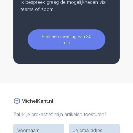
Ik bespreek graag de mogelijkheden via
teams of zoom
Plan een meeting van 30
min.
MichelKant.nl
Zal ik je pro-actief mijn artikelen toesturen?